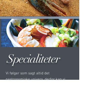
Specialiteter
Vi følger som sagt altid det
gastronomiske univers, derfor kan vi
også altid være behjælpelige med
specialiteter såsom trøfler, kaviar eller
foui gras.